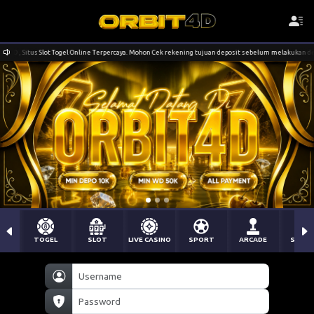
 , Situs Slot Togel Online Terpercaya. Mohon Cek rekening tujuan deposit sebelum melakukan deposit
TOGEL
SLOT
LIVE CASINO
SPORT
ARCADE
SABU