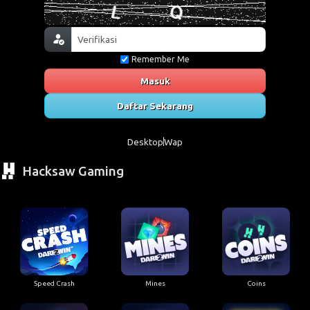
Remember Me
Masuk
Daftar Sekarang
Desktop
Wap
Hacksaw Gaming
Speed Crash
Mines
Coins