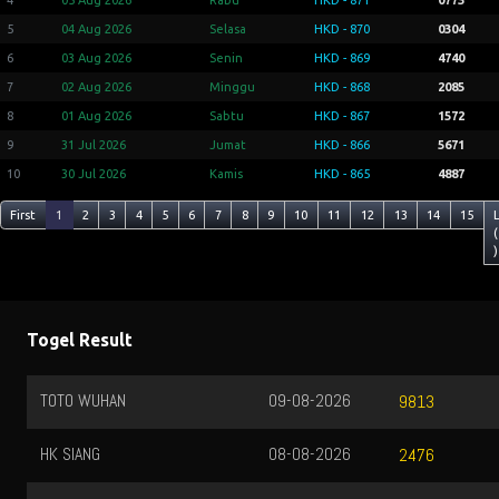
5
04 Aug 2026
Selasa
HKD - 870
0304
6
03 Aug 2026
Senin
HKD - 869
4740
7
02 Aug 2026
Minggu
HKD - 868
2085
8
01 Aug 2026
Sabtu
HKD - 867
1572
9
31 Jul 2026
Jumat
HKD - 866
5671
10
30 Jul 2026
Kamis
HKD - 865
4887
First
1
2
3
4
5
6
7
8
9
10
11
12
13
14
15
(
)
Togel Result
TOTO WUHAN
09-08-2026
9813
HK SIANG
08-08-2026
2476