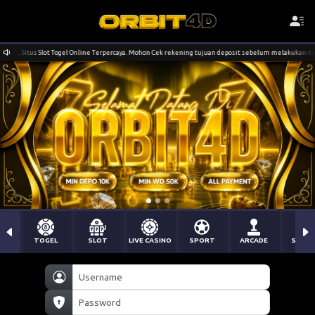
D , Situs Slot Togel Online Terpercaya. Mohon Cek rekening tujuan deposit sebelum melakukan deposit
TOGEL
SLOT
LIVE CASINO
SPORT
ARCADE
SABU