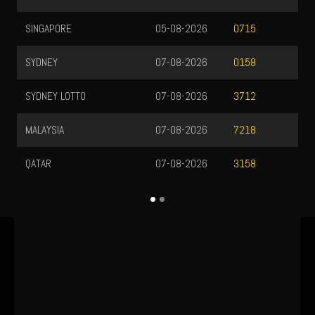
SINGAPORE
05-08-2026
0715
SYDNEY
07-08-2026
0158
SYDNEY LOTTO
07-08-2026
3712
MALAYSIA
07-08-2026
7218
QATAR
07-08-2026
3158