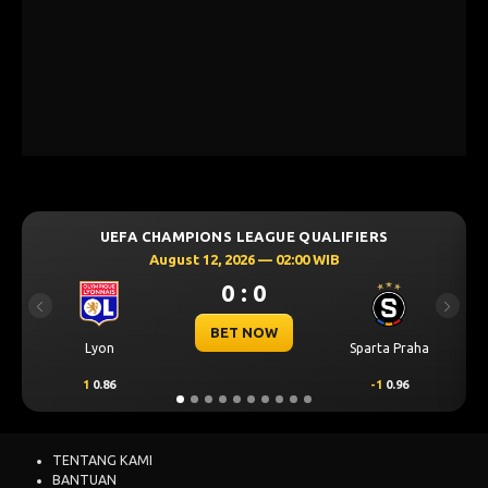
S LEAGUE QUALIFIERS
UEFA CHAMPIONS LEA
 2026 — 02:00 WIB
August 12, 2026 
0 : 0
0 : 
Previous
Next
ET NOW
BET N
Sparta Praha
SK Sturm Graz
-1
0.96
-0.5
0.95
TENTANG KAMI
BANTUAN