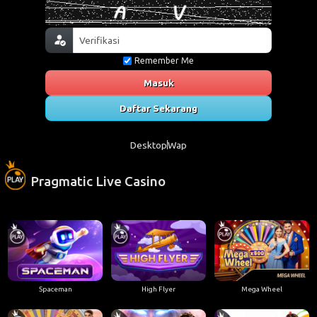
Remember Me
Masuk
Daftar Sekarang
Desktop
Wap
Pragmatic Live Casino
Spaceman
High Flyer
Mega Wheel