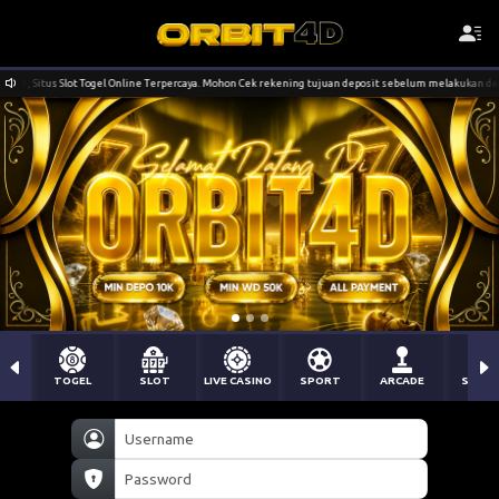
, Situs Slot Togel Online Terpercaya. Mohon Cek rekening tujuan deposit sebelum melakukan deposit.
TOGEL
SLOT
LIVE CASINO
SPORT
ARCADE
SABU