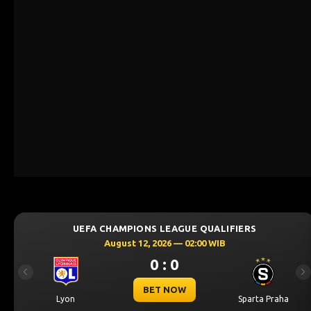
ONS LEAGUE QUALIFIERS
UEFA CHAMPIO
12, 2026 — 02:00 WIB
August 12
0 : 0
Previous
Ne
BET NOW
Sparta Praha
SK Sturm Graz