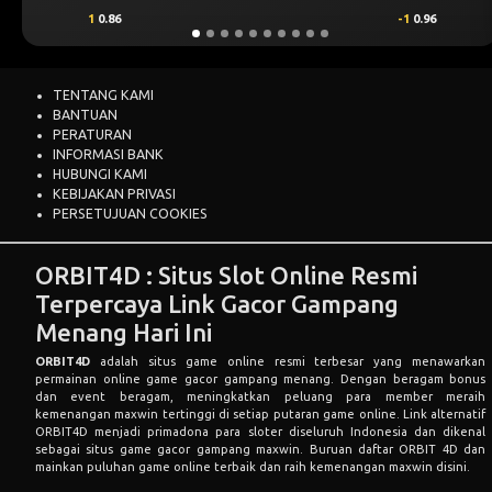
-1
0.96
-0.5
0.95
TENTANG KAMI
BANTUAN
PERATURAN
INFORMASI BANK
HUBUNGI KAMI
KEBIJAKAN PRIVASI
PERSETUJUAN COOKIES
ORBIT4D : Situs Slot Online Resmi
Terpercaya Link Gacor Gampang
Menang Hari Ini
ORBIT4D
adalah situs game online resmi terbesar yang menawarkan
permainan online game gacor gampang menang. Dengan beragam bonus
dan event beragam, meningkatkan peluang para member meraih
kemenangan maxwin tertinggi di setiap putaran game online. Link alternatif
ORBIT4D menjadi primadona para sloter diseluruh Indonesia dan dikenal
sebagai situs game gacor gampang maxwin. Buruan daftar ORBIT 4D dan
mainkan puluhan game online terbaik dan raih kemenangan maxwin disini.