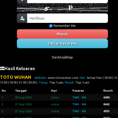
Remember Me
Masuk
Daftar Sekarang
Desktop
Wap
Hasil Keluaran
TOTO WUHAN
Website:
www.totowuhan.com
, Hari:
Setiap Hari ( 09:00 | 12:
15:00 | 18:00 | 21:00 | 00:00 )
, Tutup:
Tiap 3 jam
, Result:
Tiap 3 jam
No
Tanggal
Hari
Pasaran
Result
1
08 Aug 2026
Sabtu
TWH - 545
6989
2
07 Aug 2026
Jumat
TWH - 544
8442
3
07 Aug 2026
Jumat
TWH - 543
4935
4
07 Aug 2026
Jumat
TWH - 542
9227