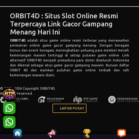
ORBIT4D : Situs Slot Online Resmi
Terpercaya Link Gacor Gampang
Menang Hari Ini
ORBIT4D
adalah situs game online resmi terbesar yang menawarkan
permainan online game gacor gampang menang. Dengan beragam
bonus dan event beragam, meningkatkan peluang para member meraih
kemenangan maxwin tertinggi di setiap putaran game online. Link
alternatif ORBIT4D menjadi primadona para sloter diseluruh Indonesia
dan dikenal sebagai situs game gacor gampang maxwin. Buruan daftar
ORBIT 4D dan mainkan puluhan game online terbaik dan raih
kemenangan maxwin disini.
© 2015 - 2026 Copyright ORBIT4D.
All Rights Reserved.
LAPOR PUSAT