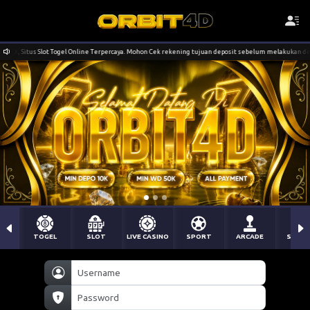
D , Situs Slot Togel Online Terpercaya. Mohon Cek rekening tujuan deposit sebelum melakukan deposi
TOGEL
SLOT
LIVE CASINO
SPORT
ARCADE
SABU