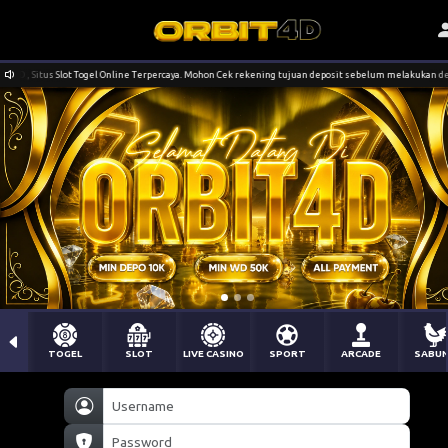
D , Situs Slot Togel Online Terpercaya. Mohon Cek rekening tujuan deposit sebelum melakukan deposi
TOGEL
SLOT
LIVE CASINO
SPORT
ARCADE
SABU