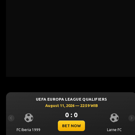
UEFA EUROPA LEAGUE QUALIFIERS
August 11, 2026 — 22:59 WIB
0 : 0
Previous
Ne
BET NOW
999
Larne FC
Sevilla