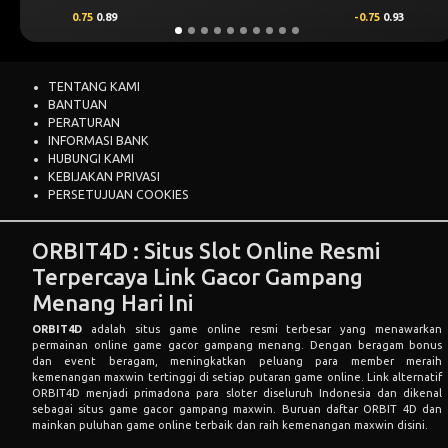
-0.75
0.93
0.25
0.95
TENTANG KAMI
BANTUAN
PERATURAN
INFORMASI BANK
HUBUNGI KAMI
KEBIJAKAN PRIVASI
PERSETUJUAN COOKIES
ORBIT4D : Situs Slot Online Resmi
Terpercaya Link Gacor Gampang
Menang Hari Ini
ORBIT4D
adalah situs game online resmi terbesar yang menawarkan
permainan online game gacor gampang menang. Dengan beragam bonus
dan event beragam, meningkatkan peluang para member meraih
kemenangan maxwin tertinggi di setiap putaran game online. Link alternatif
ORBIT4D menjadi primadona para sloter diseluruh Indonesia dan dikenal
sebagai situs game gacor gampang maxwin. Buruan daftar ORBIT 4D dan
mainkan puluhan game online terbaik dan raih kemenangan maxwin disini.