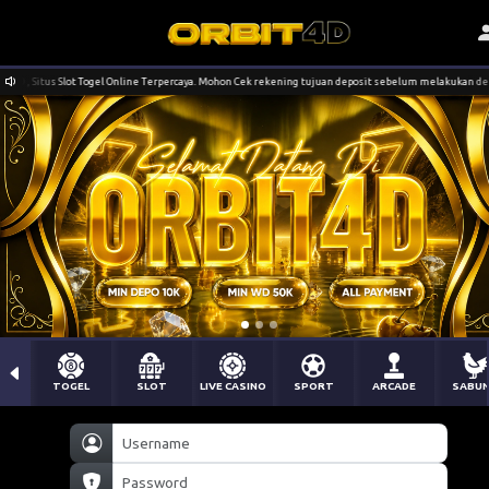
D , Situs Slot Togel Online Terpercaya. Mohon Cek rekening tujuan deposit sebelum melakukan deposi
TOGEL
SLOT
LIVE CASINO
SPORT
ARCADE
SABU